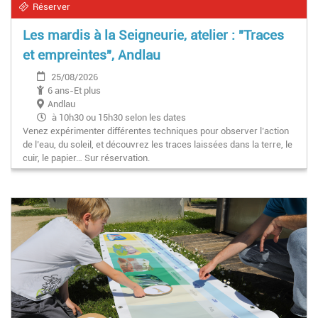
Réserver
Les mardis à la Seigneurie, atelier : "Traces
et empreintes", Andlau
25/08/2026
6 ans-Et plus
Andlau
à 10h30 ou 15h30 selon les dates
Venez expérimenter différentes techniques pour observer l’action
de l’eau, du soleil, et découvrez les traces laissées dans la terre, le
cuir, le papier… Sur réservation.