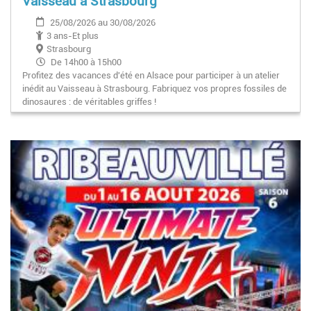
Vaisseau à Strasbourg
25/08/2026 au 30/08/2026
3 ans-Et plus
Strasbourg
De 14h00 à 15h00
Profitez des vacances d'été en Alsace pour participer à un atelier
inédit au Vaisseau à Strasbourg. Fabriquez vos propres fossiles de
dinosaures : de véritables griffes !