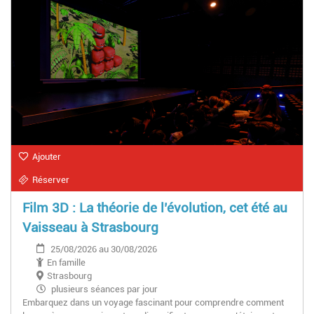
Ajouter
Réserver
Film 3D : La théorie de l’évolution, cet été au
Vaisseau à Strasbourg
25/08/2026 au 30/08/2026
En famille
Strasbourg
plusieurs séances par jour
Embarquez dans un voyage fascinant pour comprendre comment