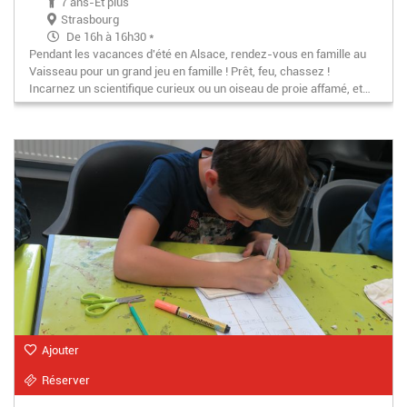
7 ans-Et plus
Strasbourg
De 16h à 16h30 *
Pendant les vacances d'été en Alsace, rendez-vous en famille au
* Changement d’horaire le week-end du 15 et 16 août – de
Vaisseau pour un grand jeu en famille ! Prêt, feu, chassez !
14h à 14h30.
Incarnez un scientifique curieux ou un oiseau de proie affamé, et…
Ajouter
Réserver