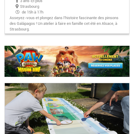
3 ans-Et plus
Strasbourg
de 15h à 17h
Asseyez-vous et plongez dans l’histoire fascinante des pinsons
des Galápagos ! Un atelier à faire en famille cet été en Alsace, à
Strasbourg.