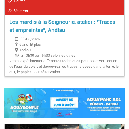
Ajouter
Réserver
Les mardis à la Seigneurie, atelier : "Traces
et empreintes", Andlau
11/08/2026
6 ans-Et plus
Andlau
à 10h30 ou 15h30 selon les dates
Venez expérimenter différentes techniques pour observer l’action
de l’eau, du soleil, et découvrez les traces laissées dans la terre, le
cuir, le papier… Sur réservation.