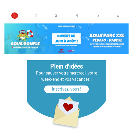
Page
1
Page
2
Page
3
Pagination
Page
4
Page
5
Page
››
courante
suivant
Plein d'idées
Pour sauver votre mercredi, votre
week-end et vos vacances !
Inscrivez-vous !