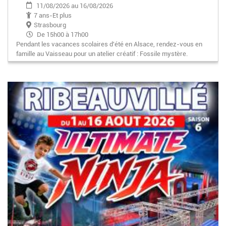
11/08/2026 au 16/08/2026
7 ans-Et plus
Strasbourg
De 15h00 à 17h00
Pendant les vacances scolaires d'été en Alsace, rendez-vous en
famille au Vaisseau pour un atelier créatif : Fossile mystère.