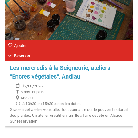
Ajouter
Réserver
Les mercredis à la Seigneurie, ateliers
"Encres végétales", Andlau
12/08/2026
8 ans-Et plus
Andlau
à 10h30 ou 15h30 selon les dates
Grâce à cet atelier vous allez tout connaitre sur le pouvoir tinctorial
des plantes. Un atelier créatif en famille à faire cet été en Alsace.
Sur réservation.