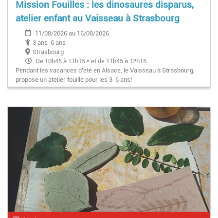
Mission Fouilles : les dinosaures disparus,
atelier enfant au Vaisseau à Strasbourg
11/08/2026 au 16/08/2026
3 ans-6 ans
Strasbourg
De 10h45 à 11h15 * et de 11h45 à 12h15
Pendant les vacances d'été en Alsace, le Vaisseau à Strasbourg,
* Hors programmation exceptionnelle les 15 et 16 août
propose un atelier fouille pour les 3-6 ans!