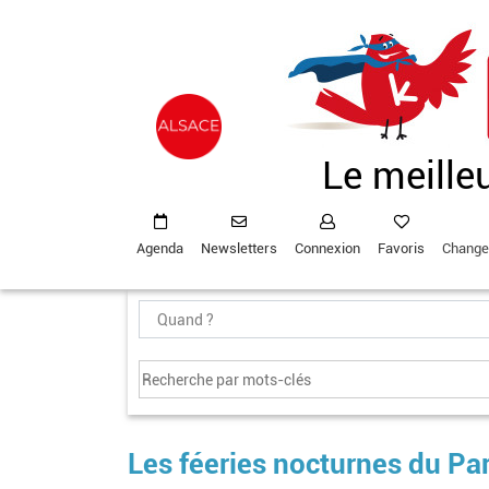
Aller
au
contenu
principal
Le meille
Agenda
Newsletters
Connexion
Favoris
Change
Les féeries nocturnes du Pa