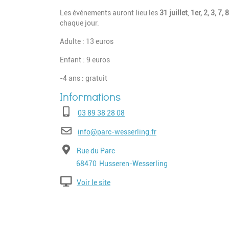
Les événements auront lieu les
31 juillet
,
1er, 2, 3, 7,
chaque jour.
Adulte : 13 euros
Enfant : 9 euros
-4 ans : gratuit
Téléphone
03 89 38 28 08
E-mail
info@parc-wesserling.fr
Adresse
Rue du Parc
Code postal
Ville
68470
Husseren-Wesserling
Voir le site