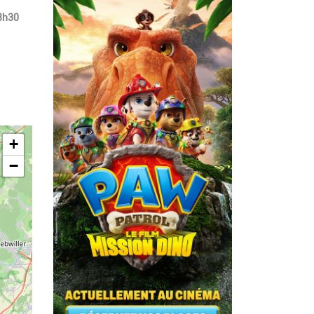
3h30
+
−