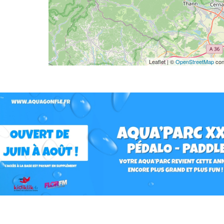
Leaflet | ©
OpenStreetMap
con