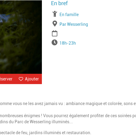
Image
À partir de
En famille
Lieu
Par Wesserling
Période
Horaires
18h-23h
éserver
Ajouter
comme vous ne les avez jamais vu : ambiance magique et colorée, sons e
e nombreuses énigmes ! Vous pourrez également profiter de ces soirées p
ins du Parc de Wesserling illuminés...
ectacle de feu, jardins illuminés et restauration.