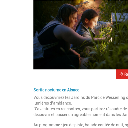
R
Sortie nocturne en Alsace
Vous découvrirez les Jardins du Parc de Wesserling 
lumières d’ambiance.
D’aventures en rencontres, vous partirez résoudre d
découvrir et passer un agréable moment dans les Jard
Au programme : jeu de piste, balade contée de nuit, sp