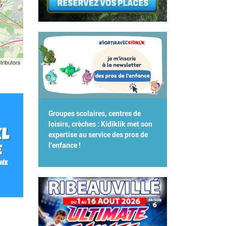
tributors
Groupes scolaires, centres de
loisirs, crèches : Kidiklik met son
expertise au service des pros de
l'enfance !