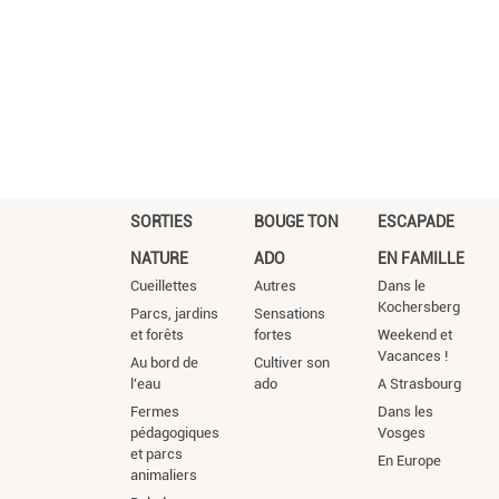
SORTIES
BOUGE TON
ESCAPADE
NATURE
ADO
EN FAMILLE
Cueillettes
Autres
Dans le
Kochersberg
Parcs, jardins
Sensations
et forêts
fortes
Weekend et
Vacances !
Au bord de
Cultiver son
l'eau
ado
A Strasbourg
Fermes
Dans les
pédagogiques
Vosges
et parcs
En Europe
animaliers