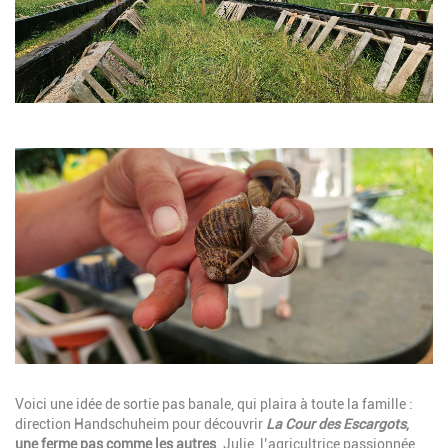
Image
Description
Voici une idée de sortie pas banale, qui plaira à toute la famille :
direction Handschuheim pour découvrir
La Cour des Escargots
,
une ferme pas comme les autres
. Julie, l’agricultrice passionnée,