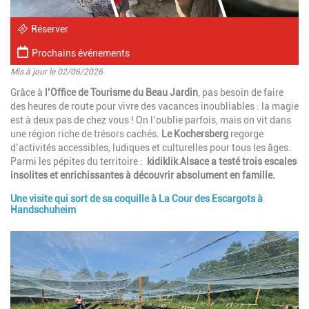
Réserver
Prochains événements
Mis à jour le 02/06/2026
Introduction
Grâce à
l’Office de Tourisme du Beau Jardin
, pas besoin de faire
des heures de route pour vivre des vacances inoubliables : la magie
est à deux pas de chez vous ! On l’oublie parfois, mais on vit dans
une région riche de trésors cachés.
Le Kochersberg
regorge
d’activités accessibles, ludiques et culturelles pour tous les âges.
Parmi les pépites du territoire :
kidiklik Alsace a testé trois escales
insolites et enrichissantes à découvrir absolument en famille.
Une visite qui sort de sa coquille à La Cour des Escargots à
Paragraphes
Handschuheim
Image