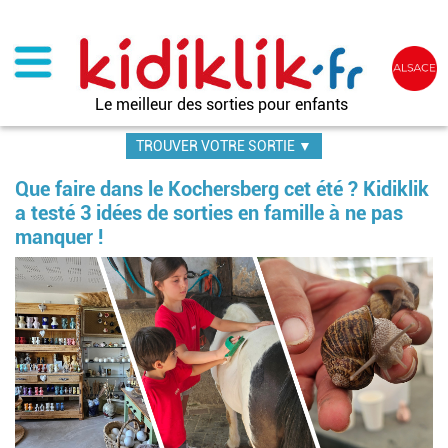
Aller
au
contenu
principal
Le meilleur des sorties pour enfants
TROUVER VOTRE SORTIE ▼
Que faire dans le Kochersberg cet été ? Kidiklik
a testé 3 idées de sorties en famille à ne pas
manquer !
Image