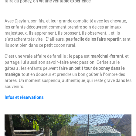
faire du poney, on
vit une véritable expérience
.
Description
Avec Djeylan, son fils, et leur grande complicité avec les chevaux,
les enfants découvrent comment prendre soin de ces animaux
majestueux. Ils apprennent, ils brossent, ils observent... et ils
s’attachent très vite ! D’ailleurs,
pas facile de les faire repartir
, tant
ils sont bien dans ce petit cocon rural.
C’est une vraie affaire de famille : le papa est
maréchal-ferrant
, et
partage, lui aussi son savoir-faire avec passion. Cerise sur le
gâteau : les enfants peuvent faire
un petit tour de poney dans le
manège
, tout en douceur et prendre un bon goûter à l’ombre des
arbres. Un moment suspendu, authentique, qui reste gravé dans les
souvenirs.
Infos et réservations
Image