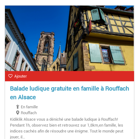
Ajouter
Balade ludique gratuite en famille à Rouffach
en Alsace
En famille
Rouffach
Kidiklik Alsace vous a déniché une balade ludique à Rouffach!
Pendant 1h, observez bien et retrouvez sur 1,8km,en famille, les
indices cachés afin de résoudre une énigme. Tout le monde peut
jouer, il…