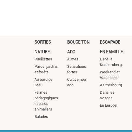
SORTIES
BOUGE TON
ESCAPADE
NATURE
ADO
EN FAMILLE
Cueillettes
Autres
Dans le
Kochersberg
Parcs, jardins
Sensations
et forêts
fortes
Weekend et
Vacances !
Au bord de
Cultiver son
l'eau
ado
A Strasbourg
Fermes
Dans les
pédagogiques
Vosges
et parcs
En Europe
animaliers
Balades