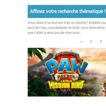
Affinez votre recherche thématique !
Vous rêvez d’un bon bol d’air en famille ? Kidiklik v
bord de l’eau, vous balader en forêt, vous émerveille
que c’était à deux pas de chez vous…
Page
‹‹
Page
2
Pag
3
précédente