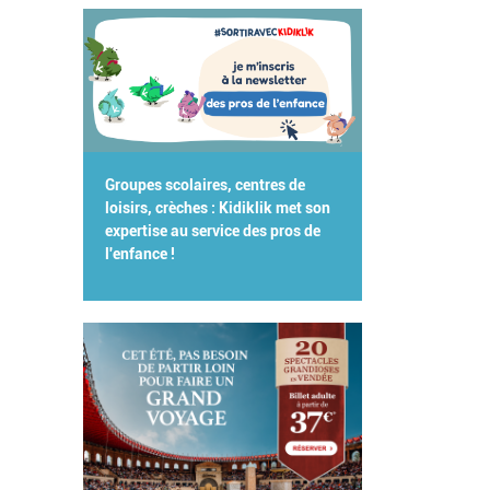
Groupes scolaires, centres de
loisirs, crèches : Kidiklik met son
expertise au service des pros de
l'enfance !