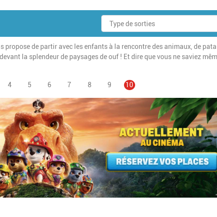
ous propose de partir avec les enfants à la rencontre des animaux, de pat
r devant la splendeur de paysages de ouf ! Et dire que vous ne saviez mê
e
Page
4
Page
5
Pagination
Page
6
Page
7
Page
8
Page
9
Page
10
courante