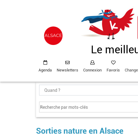
Aller
au
contenu
principal
Le meille
Agenda
Newsletters
Connexion
Favoris
Change
Sorties nature en Alsace