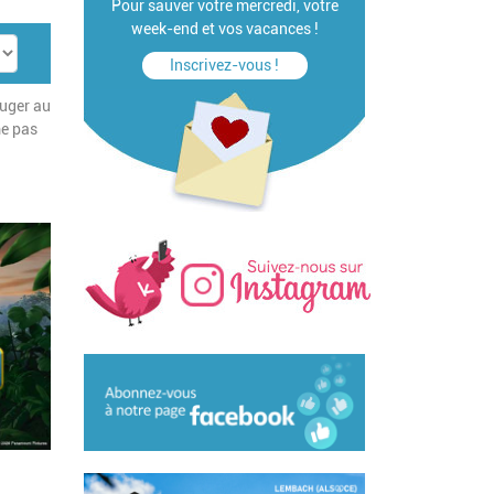
Pour sauver votre mercredi, votre
week-end et vos vacances !
Inscrivez-vous !
auger au
me pas